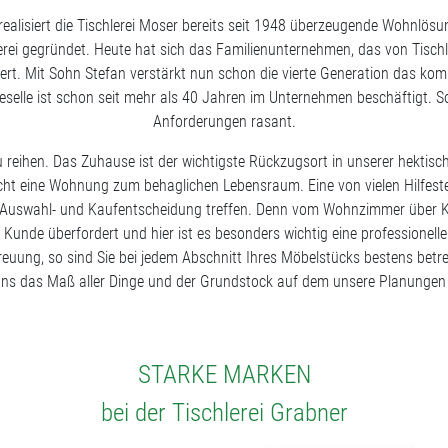
realisiert die Tischlerei Moser bereits seit 1948 überzeugende Wohnlö
erei gegründet. Heute hat sich das Familienunternehmen, das von Tischl
ert. Mit Sohn Stefan verstärkt nun schon die vierte Generation das ko
rgeselle ist schon seit mehr als 40 Jahren im Unternehmen beschäftigt. S
Anforderungen rasant.
eihen. Das Zuhause ist der wichtigste Rückzugsort in unserer hektische
macht eine Wohnung zum behaglichen Lebensraum. Eine von vielen Hilfeste
de Auswahl- und Kaufentscheidung treffen. Denn vom Wohnzimmer über K
er Kunde überfordert und hier ist es besonders wichtig eine profession
reuung, so sind Sie bei jedem Abschnitt Ihres Möbelstücks bestens bet
 uns das Maß aller Dinge und der Grundstock auf dem unsere Planungen 
STARKE MARKEN
bei der Tischlerei Grabner