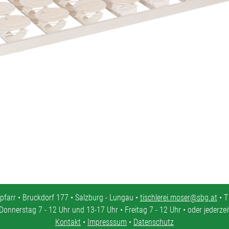
pfarr • Bruckdorf 177 • Salzburg - Lungau •
tischlerei.moser@sbg.at
• T
Donnerstag 7 - 12 Uhr und 13-17 Uhr • Freitag 7 - 12 Uhr • oder jederze
Kontakt
•
Impresssum
•
Datenschutz