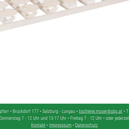
pfarr • Bruckdorf 177 • Salzburg - Lungau •
tischlerei.moser@sbg.at
• T
Donnerstag 7 - 12 Uhr und 13-17 Uhr • Freitag 7 - 12 Uhr • oder jederze
Kontakt
•
Impresssum
•
Datenschutz