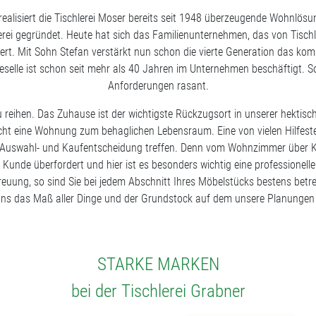
realisiert die Tischlerei Moser bereits seit 1948 überzeugende Wohnlö
erei gegründet. Heute hat sich das Familienunternehmen, das von Tischl
ert. Mit Sohn Stefan verstärkt nun schon die vierte Generation das ko
rgeselle ist schon seit mehr als 40 Jahren im Unternehmen beschäftigt. S
Anforderungen rasant.
eihen. Das Zuhause ist der wichtigste Rückzugsort in unserer hektische
macht eine Wohnung zum behaglichen Lebensraum. Eine von vielen Hilfeste
de Auswahl- und Kaufentscheidung treffen. Denn vom Wohnzimmer über K
er Kunde überfordert und hier ist es besonders wichtig eine profession
reuung, so sind Sie bei jedem Abschnitt Ihres Möbelstücks bestens bet
 uns das Maß aller Dinge und der Grundstock auf dem unsere Planungen 
STARKE MARKEN
bei der Tischlerei Grabner