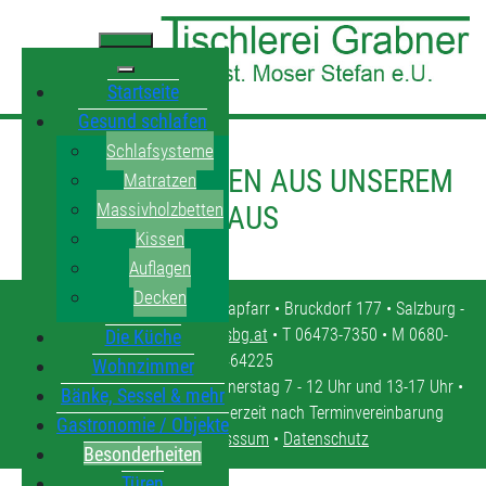
Startseite
Gesund schlafen
Schlafsysteme
BESONDERHEITEN AUS UNSEREM
Matratzen
Massivholzbetten
HAUS
Kissen
Auflagen
Decken
Tischlerei Grabner • 5571 Mariapfarr • Bruckdorf 177 • Salzburg -
Lungau •
tischlerei.moser@sbg.at
• T 06473-7350 • M 0680-
Die Küche
4464225
Wohnzimmer
Öffnungszeiten: Montag - Donnerstag 7 - 12 Uhr und 13-17 Uhr •
Bänke, Sessel & mehr
Freitag 7 - 12 Uhr • oder jederzeit nach Terminvereinbarung
Gastronomie / Objekte
Kontakt
•
Impresssum
•
Datenschutz
Besonderheiten
Türen