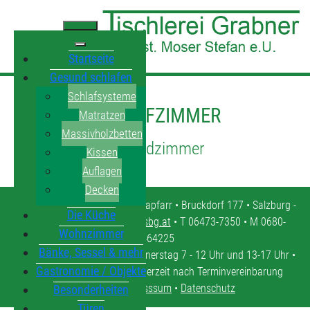
Startseite
Gesund schlafen
Schlafsysteme
SCHLAFZIMMER
Matratzen
Massivholzbetten
Jugendzimmer
Kissen
Auflagen
Decken
Tischlerei Grabner • 5571 Mariapfarr • Bruckdorf 177 • Salzburg -
Die Küche
Lungau •
tischlerei.moser@sbg.at
• T 06473-7350 • M 0680-
Wohnzimmer
4464225
Bänke, Sessel & mehr
Öffnungszeiten: Montag - Donnerstag 7 - 12 Uhr und 13-17 Uhr •
Gastronomie / Objekte
Freitag 7 - 12 Uhr • oder jederzeit nach Terminvereinbarung
Kontakt
•
Impresssum
•
Datenschutz
Besonderheiten
Türen