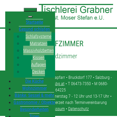
Startseite
Gesund schlafen
Schlafsysteme
SCHLAFZIMMER
Matratzen
Massivholzbetten
Jugendzimmer
Kissen
Auflagen
Decken
Tischlerei Grabner • 5571 Mariapfarr • Bruckdorf 177 • Salzburg -
Die Küche
Lungau •
tischlerei.moser@sbg.at
• T 06473-7350 • M 0680-
Wohnzimmer
4464225
Bänke, Sessel & mehr
Öffnungszeiten: Montag - Donnerstag 7 - 12 Uhr und 13-17 Uhr •
Gastronomie / Objekte
Freitag 7 - 12 Uhr • oder jederzeit nach Terminvereinbarung
Kontakt
•
Impresssum
•
Datenschutz
Besonderheiten
Türen