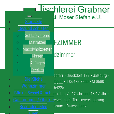
Startseite
Gesund schlafen
Schlafsysteme
SCHLAFZIMMER
Matratzen
Massivholzbetten
Jugendzimmer
Kissen
Auflagen
Decken
Tischlerei Grabner • 5571 Mariapfarr • Bruckdorf 177 • Salzburg -
Die Küche
Lungau •
tischlerei.moser@sbg.at
• T 06473-7350 • M 0680-
Wohnzimmer
4464225
Bänke, Sessel & mehr
Öffnungszeiten: Montag - Donnerstag 7 - 12 Uhr und 13-17 Uhr •
Gastronomie / Objekte
Freitag 7 - 12 Uhr • oder jederzeit nach Terminvereinbarung
Kontakt
•
Impresssum
•
Datenschutz
Besonderheiten
Türen