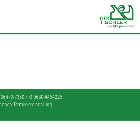
 06473-7350 • M 0680-4464225
it nach Terminvereinbarung