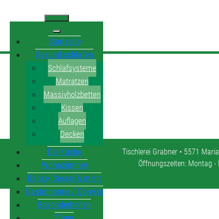
Startseite
Gesund schlafen
Schlafsysteme
Matratzen
Massivholzbetten
Kissen
Auflagen
Decken
Die Küche
Tischlerei Grabner • 5571 Maria
Öffnungszeiten: Montag - 
Wohnzimmer
Bänke, Sessel & mehr
Gastronomie / Objekte
Besonderheiten
Türen