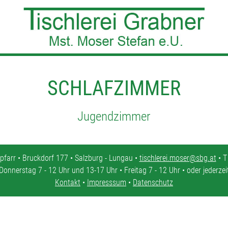
SCHLAFZIMMER
Jugendzimmer
pfarr • Bruckdorf 177 • Salzburg - Lungau •
tischlerei.moser@sbg.at
• T
Donnerstag 7 - 12 Uhr und 13-17 Uhr • Freitag 7 - 12 Uhr • oder jederze
Kontakt
•
Impresssum
•
Datenschutz