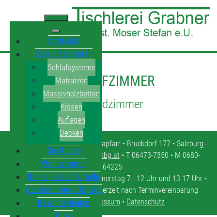
Startseite
Gesund schlafen
Schlafsysteme
SCHLAFZIMMER
Matratzen
Massivholzbetten
Jugendzimmer
Kissen
Auflagen
Decken
Tischlerei Grabner • 5571 Mariapfarr • Bruckdorf 177 • Salzburg -
Die Küche
Lungau •
tischlerei.moser@sbg.at
• T 06473-7350 • M 0680-
Wohnzimmer
4464225
Bänke, Sessel & mehr
Öffnungszeiten: Montag - Donnerstag 7 - 12 Uhr und 13-17 Uhr •
Gastronomie / Objekte
Freitag 7 - 12 Uhr • oder jederzeit nach Terminvereinbarung
Kontakt
•
Impresssum
•
Datenschutz
Besonderheiten
Türen