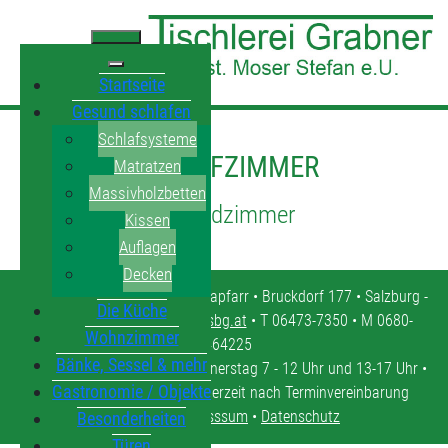
Startseite
Gesund schlafen
Schlafsysteme
SCHLAFZIMMER
Matratzen
Massivholzbetten
Jugendzimmer
Kissen
Auflagen
Decken
Tischlerei Grabner • 5571 Mariapfarr • Bruckdorf 177 • Salzburg -
Die Küche
Lungau •
tischlerei.moser@sbg.at
• T 06473-7350 • M 0680-
Wohnzimmer
4464225
Bänke, Sessel & mehr
Öffnungszeiten: Montag - Donnerstag 7 - 12 Uhr und 13-17 Uhr •
Gastronomie / Objekte
Freitag 7 - 12 Uhr • oder jederzeit nach Terminvereinbarung
Kontakt
•
Impresssum
•
Datenschutz
Besonderheiten
Türen