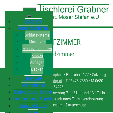
Startseite
Gesund schlafen
Schlafsysteme
SCHLAFZIMMER
Matratzen
Massivholzbetten
Jugendzimmer
Kissen
Auflagen
Decken
Tischlerei Grabner • 5571 Mariapfarr • Bruckdorf 177 • Salzburg -
Die Küche
Lungau •
tischlerei.moser@sbg.at
• T 06473-7350 • M 0680-
Wohnzimmer
4464225
Bänke, Sessel & mehr
Öffnungszeiten: Montag - Donnerstag 7 - 12 Uhr und 13-17 Uhr •
Gastronomie / Objekte
Freitag 7 - 12 Uhr • oder jederzeit nach Terminvereinbarung
Kontakt
•
Impresssum
•
Datenschutz
Besonderheiten
Türen