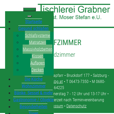
Startseite
Gesund schlafen
Schlafsysteme
SCHLAFZIMMER
Matratzen
Massivholzbetten
Jugendzimmer
Kissen
Auflagen
Decken
Tischlerei Grabner • 5571 Mariapfarr • Bruckdorf 177 • Salzburg -
Die Küche
Lungau •
tischlerei.moser@sbg.at
• T 06473-7350 • M 0680-
Wohnzimmer
4464225
Bänke, Sessel & mehr
Öffnungszeiten: Montag - Donnerstag 7 - 12 Uhr und 13-17 Uhr •
Gastronomie / Objekte
Freitag 7 - 12 Uhr • oder jederzeit nach Terminvereinbarung
Kontakt
•
Impresssum
•
Datenschutz
Besonderheiten
Türen