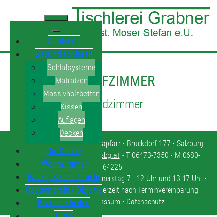
Startseite
Gesund schlafen
Schlafsysteme
SCHLAFZIMMER
Matratzen
Massivholzbetten
Jugendzimmer
Kissen
Auflagen
Decken
Tischlerei Grabner • 5571 Mariapfarr • Bruckdorf 177 • Salzburg -
Die Küche
Lungau •
tischlerei.moser@sbg.at
• T 06473-7350 • M 0680-
Wohnzimmer
4464225
Bänke, Sessel & mehr
Öffnungszeiten: Montag - Donnerstag 7 - 12 Uhr und 13-17 Uhr •
Gastronomie / Objekte
Freitag 7 - 12 Uhr • oder jederzeit nach Terminvereinbarung
Kontakt
•
Impresssum
•
Datenschutz
Besonderheiten
Türen