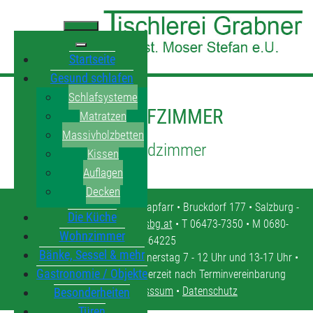
Startseite
Gesund schlafen
Schlafsysteme
SCHLAFZIMMER
Matratzen
Massivholzbetten
Jugendzimmer
Kissen
Auflagen
Decken
Tischlerei Grabner • 5571 Mariapfarr • Bruckdorf 177 • Salzburg -
Die Küche
Lungau •
tischlerei.moser@sbg.at
• T 06473-7350 • M 0680-
Wohnzimmer
4464225
Bänke, Sessel & mehr
Öffnungszeiten: Montag - Donnerstag 7 - 12 Uhr und 13-17 Uhr •
Gastronomie / Objekte
Freitag 7 - 12 Uhr • oder jederzeit nach Terminvereinbarung
Kontakt
•
Impresssum
•
Datenschutz
Besonderheiten
Türen