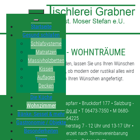
Startseite
Gesund schlafen
Schlafsysteme
WOHNRÄUME - WOHNTRÄUME
Matratzen
Massivholzbetten
Lassen wir sie Wirklichkeit werden, lassen Sie uns Ihren Wünschen
Kissen
Form geben! Ob rund, ob eckig, ob modern oder rustikal alles wird
Auflagen
mit Liebe zum Detail nach Ihren Wünschen angefertigt.
Decken
Die Küche
Tischlerei Grabner • 5571 Mariapfarr • Bruckdorf 177 • Salzburg -
Wohnzimmer
Lungau •
tischlerei.moser@sbg.at
• T 06473-7350 • M 0680-
Bänke, Sessel & mehr
4464225
Gastronomie / Objekte
Öffnungszeiten: Montag - Donnerstag 7 - 12 Uhr und 13-17 Uhr •
Besonderheiten
Freitag 7 - 12 Uhr • oder jederzeit nach Terminvereinbarung
Türen