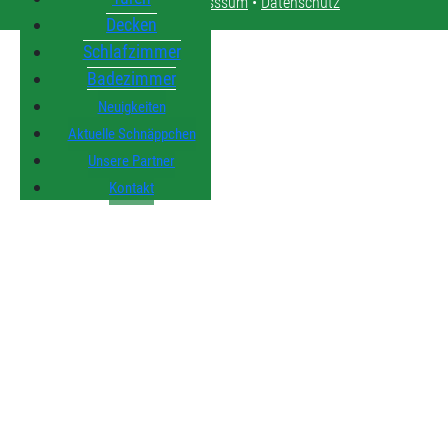
Kontakt
•
Impresssum
•
Datenschutz
Decken
Schlafzimmer
Badezimmer
Neuigkeiten
Aktuelle Schnäppchen
Unsere Partner
Kontakt